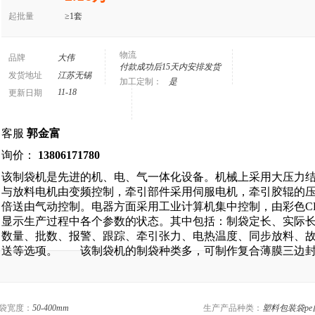
起批量
≥1套
物流
品牌
大伟
付款成功后15天内安排发货
发货地址
江苏无锡
加工定制：
是
11-18
更新日期
客服
郭金富
询价：
13806171780
该制袋机是先进的机、电、气一体化设备。机械上采用大压力
与放料电机由变频控制，牵引部件采用伺服电机，牵引胶辊的
倍送由气动控制。电器方面采用工业计算机集中控制，由彩色C
显示生产过程中各个参数的状态。其中包括：制袋定长、实际
数量、批数、报警、跟踪、牵引张力、电热温度、同步放料、
送等选项。 该制袋机的制袋种类多，可制作复合薄膜三边封
袋宽度：
50-400mm
生产产品种类：
塑料包装袋p