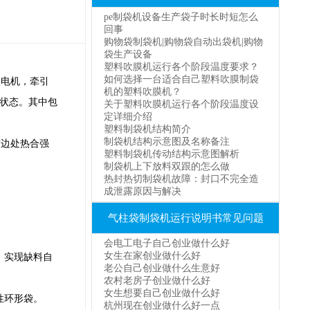
pe制袋机设备生产袋子时长时短怎么
回事
购物袋制袋机|购物袋自动出袋机|购物
袋生产设备
塑料吹膜机运行各个阶段温度要求？
如何选择一台适合自己塑料吹膜制袋
电机，牵引
机的塑料吹膜机？
的状态。其中包
关于塑料吹膜机运行各个阶段温度设
定详细介绍
塑料制袋机结构简介
制袋机结构示意图及名称备注
边处热合强
塑料制袋机传动结构示意图解析
制袋机上下放料双跟的怎么做
热封热切制袋机故障：封口不完全造
成泄露原因与解决
气柱袋制袋机运行说明书常见问题
会电工电子自己创业做什么好
女生在家创业做什么好
。实现缺料自
老公自己创业做什么生意好
农村老房子创业做什么好
女生想要自己创业做什么好
性环形袋。
杭州现在创业做什么好一点