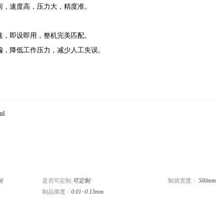
，速度高，压力大，精度准。
，即设即用，整机完美匹配。
，降低工作压力，减少人工失误。
ml
制
是否可定制:
可定制
制袋宽度：
500m
制品厚度：
0.01~0.13mm