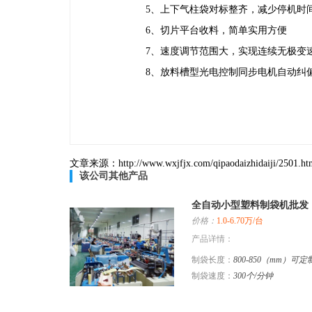
5、上下气柱袋对标整齐，减少停机时间
6、切片平台收料，简单实用方便
7、速度调节范围大，实现连续无极变速
8、放料槽型光电控制同步电机自动纠偏
文章来源：http://www.wxjfjx.com/qipaodaizhidaiji/2501.ht
该公司其他产品
全自动小型塑料制袋机批发
价格：
1.0-6.70万/台
产品详情：
制袋长度：
800-850（mm）可定
制袋速度：
300个/分钟