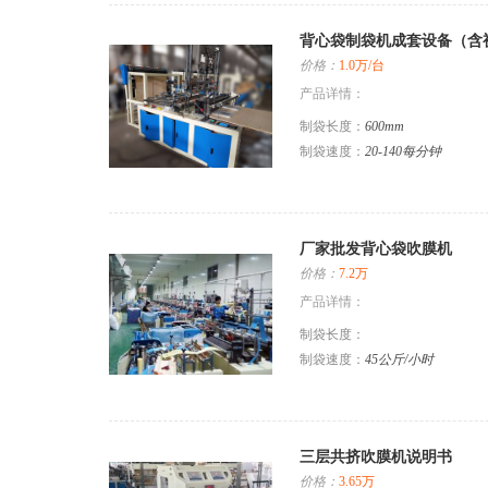
背心袋制袋机成套设备（含
价格：
1.0万/台
产品详情：
制袋长度：
600mm
制袋速度：
20-140每分钟
厂家批发背心袋吹膜机
价格：
7.2万
产品详情：
制袋长度：
制袋速度：
45公斤/小时
三层共挤吹膜机说明书
价格：
3.65万