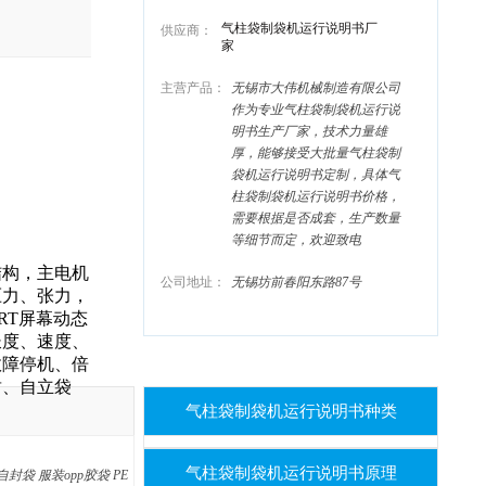
气柱袋制袋机运行说明书厂
供应商：
家
主营产品：
无锡市大伟机械制造有限公司
作为专业气柱袋制袋机运行说
明书生产厂家，技术力量雄
厚，能够接受大批量气柱袋制
袋机运行说明书定制，具体气
柱袋制袋机运行说明书价格，
需要根据是否成套，生产数量
等细节而定，欢迎致电
结构，主电机
公司地址：
无锡坊前春阳东路87号
压力、张力，
RT屏幕动态
长度、速度、
故障停机、倍
、自立袋
气柱袋制袋机运行说明书种类
气柱袋制袋机运行说明书原理
e自封袋
服装opp胶袋
PE