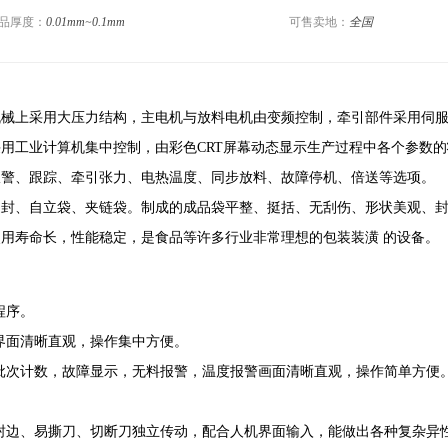
品厚度：
0.01mm~0.1mm
插边袋
可售卖地：
全国
上采用大压力结构，主电机与放料电机由变频控制，牵引部件采用伺服
用工业计算机集中控制，由彩色CRT屏幕动态显示生产过程中各个参数
报警、跟踪、牵引张力、电热温度、同步放料、故障停机、倍送等选项。
、自立袋、夹链袋。制成的成品袋平整、挺括、无刮伤、形状美观、封
用寿命长，性能稳定，是食品等许多行业非常理想的包装装潢 的设备。
程序。
面清晰直观，操作集中方便。
次计数，故障显示，无料报警，温度报警画面清晰直观，操作简单方便
边、易撕刀、切断刀独立传动，配合人机界面输入，能做出各种复杂异