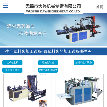

首页
首页
产品模块
新闻资讯
设备视频
生产塑料袋加工设备-做塑料袋的加工设备哪里有
枕式包装机
给袋包装机
塑料袋生产设备
公司简介
创业项目推荐
塑料包装机械设备
联系我们
塑料百科