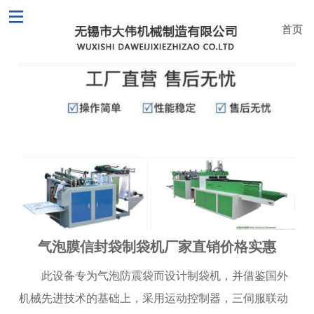

首页
首页
产品模块
上一篇
下一篇
新闻资讯
设备视频
公司简介
联系我们
气泡膜信封袋制袋机厂家直销价格实惠
此设备专为气泡防震袋而设计制袋机，并借鉴国外
塑料百科
机械先进技术的基础上，采用运动控制器，三伺服联动